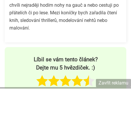
chvíli nejraději hodím nohy na gauč a nebo cestuji po
přátelích či po lese. Mezi koníčky bych zařadila čtení
knih, sledování thrillerů, modelování nehtů nebo
malování.
Líbil se vám tento článek?
Dejte mu 5 hvězdiček. :)
Zavřít reklamu
4.5
/
5
(
17
hlasů
)