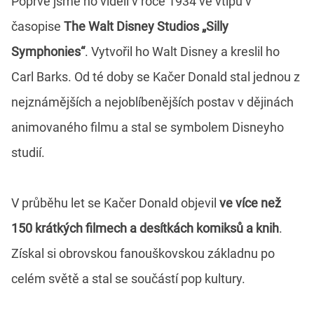
Poprvé jsme ho viděli v roce 1934 ve vtipu v
časopise
The Walt Disney Studios „Silly
Symphonies“
. Vytvořil ho Walt Disney a kreslil ho
Carl Barks. Od té doby se Kačer Donald stal jednou z
nejznámějších a nejoblíbenějších postav v dějinách
animovaného filmu a stal se symbolem Disneyho
studií.
V průběhu let se Kačer Donald objevil
ve více než
150 krátkých filmech a desítkách komiksů a knih
.
Získal si obrovskou fanouškovskou základnu po
celém světě a stal se součástí pop kultury.