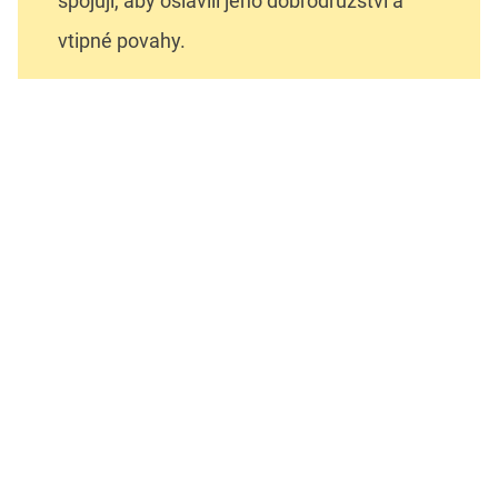
spojují, aby oslavili jeho dobrodružství a
vtipné povahy.