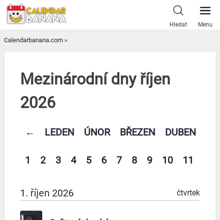
Skip
to
Hledat
Menu
content
Calendarbanana.com
»
Mezinárodní dny říjen
2026
←
LEDEN
ÚNOR
BŘEZEN
DUBEN
KV
1
2
3
4
5
6
7
8
9
10
11
12
1. říjen 2026
čtvrtek