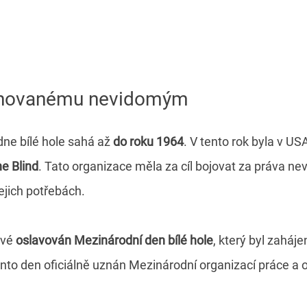
věnovanému nevidomým
dne bílé hole sahá až
do roku 1964
. V tento rok byla v U
he Blind
. Tato organizace měla za cíl bojovat za práva n
jejich potřebách.
rvé
oslavován Mezinárodní den bílé hole
, který byl zaháje
tento den oficiálně uznán Mezinárodní organizací práce a 