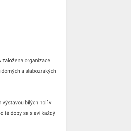
SA založena organizace
evidomých a slabozrakých
n výstavou bílých holí v
od té doby se slaví každý