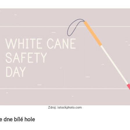
Zdroj: istockphoto.com
e dne bílé hole