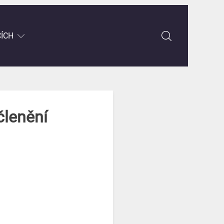
CÍCH
členění