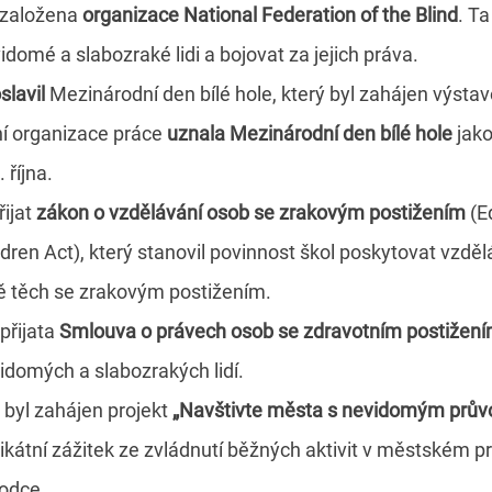
 založena
organizace National Federation of the Blind
. Ta
domé a slabozraké lidi a bojovat za jejich práva.
slavil
Mezinárodní den bílé hole, který byl zahájen výstavou
í organizace práce
uznala Mezinárodní den bílé hole
jako
 října.
řijat
zákon o vzdělávání osob se zrakovým postižením
(Ed
ren Act), který stanovil povinnost škol poskytovat vzdělá
ě těch se zrakovým postižením.
přijata
Smlouva o právech osob se zdravotním postižen
domých a slabozrakých lidí.
byl zahájen projekt
„Navštivte města s nevidomým prů
nikátní zážitek ze zvládnutí běžných aktivit v městském p
odce.