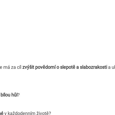
e má za cíl
zvýšit povědomí o slepotě a slabozrakosti
a uk
ý
bílou hůl
?
mé
v každodenním životě?