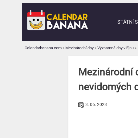
Skip
to
content
STÁTNÍ 
Calendarbanana.com
»
Mezinárodní dny
»
Významné dny v říjnu
»
Mezinárodní d
nevidomých d
3. 06. 2023