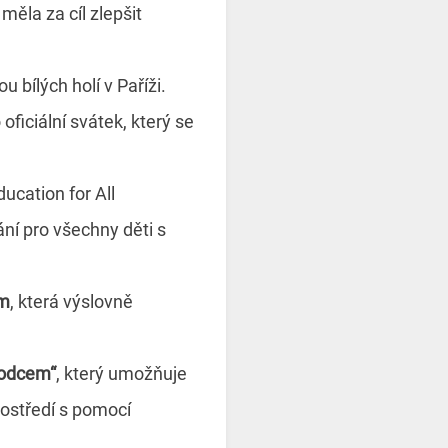
 měla za cíl zlepšit
 bílých holí v Paříži.
 oficiální svátek, který se
ucation for All
ní pro všechny děti s
ím
, která výslovně
vodcem“
, který umožňuje
rostředí s pomocí