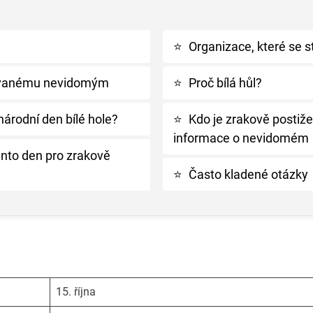
⭐
Organizace, které se s
novanému nevidomým
⭐
Proč bílá hůl?
národní den bílé hole?
⭐
Kdo je zrakově postiž
informace o nevidomém
nto den pro zrakově
⭐
Často kladené otázky
15. října