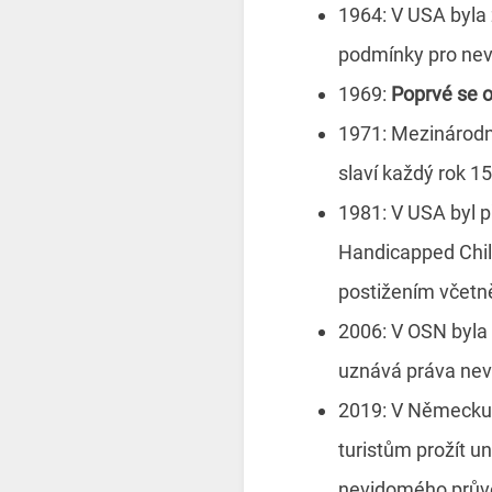
1964: V USA byla
podmínky pro nevi
1969:
Poprvé se o
1971: Mezinárodn
slaví každý rok 15.
1981: V USA byl p
Handicapped Child
postižením včetn
2006: V OSN byla 
uznává práva nevi
2019: V Německu 
turistům prožít u
nevidomého prův