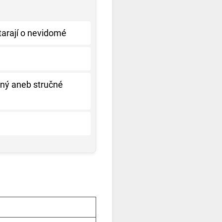
tarají o nevidomé
ený aneb stručné