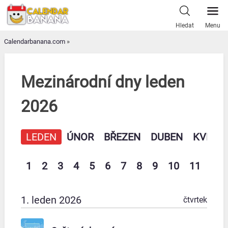
Skip
to
Hledat
Menu
content
Calendarbanana.com
»
Mezinárodní dny leden
2026
LEDEN
ÚNOR
BŘEZEN
DUBEN
KVĚTE
1
2
3
4
5
6
7
8
9
10
11
12
1. leden 2026
čtvrtek