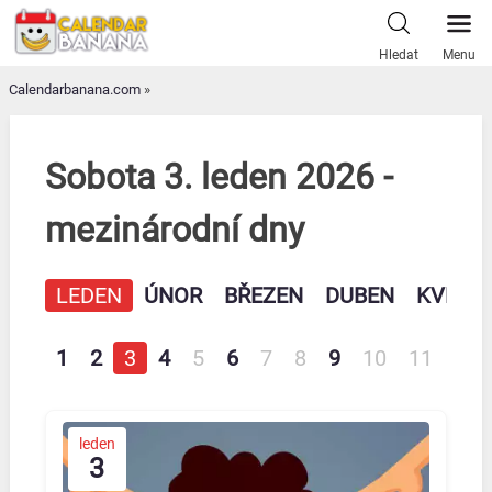
Skip
to
Hledat
Menu
content
Calendarbanana.com
»
Sobota 3. leden 2026 -
mezinárodní dny
LEDEN
ÚNOR
BŘEZEN
DUBEN
KVĚTE
1
2
3
4
5
6
7
8
9
10
11
12
leden
3