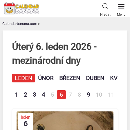
Skip
to
Hledat
Menu
content
Calendarbanana.com
»
Úterý 6. leden 2026 -
mezinárodní dny
LEDEN
ÚNOR
BŘEZEN
DUBEN
KVĚTE
1
2
3
4
5
6
7
8
9
10
11
12
leden
6