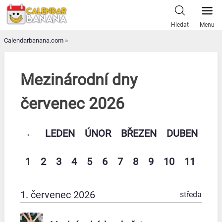
Skip
to
Hledat
Menu
content
Calendarbanana.com
»
Mezinárodní dny
červenec 2026
←
LEDEN
ÚNOR
BŘEZEN
DUBEN
KV
1
2
3
4
5
6
7
8
9
10
11
12
1. červenec 2026
středa