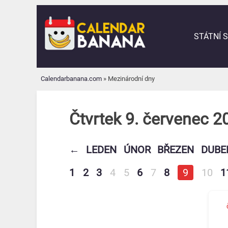
Skip
to
content
STÁTNÍ 
Calendarbanana.com
»
Mezinárodní dny
Čtvrtek 9. červenec 2
←
LEDEN
ÚNOR
BŘEZEN
DUBE
1
2
3
4
5
6
7
8
9
10
1