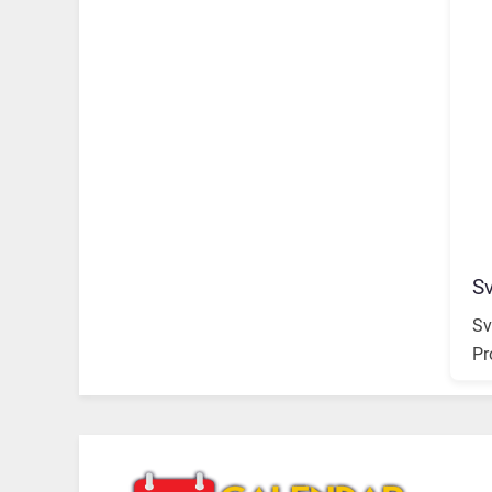
Sv
Sv
Pr