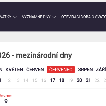
SVÁTKY
VÝZNAMNÉ DNY
OTEVÍRACÍ DOBA O SVÁT
026 - mezinárodní dny
N
KVĚTEN
ČERVEN
ČERVENEC
SRPEN
ZÁŘÍ
1
12
13
14
15
16
17
18
19
20
21
22
2
červenec
9