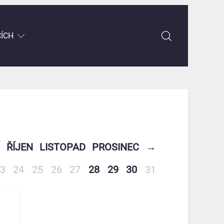
CÍCH
ŘÍJEN
LISTOPAD
PROSINEC
→
3
24
25
26
27
28
29
30
31