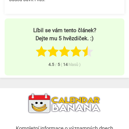
Líbil se vám tento článek?
Dejte mu 5 hvězdiček. :)
4.5
/
5
(
14
hlasů
)
Kompletní informace o významných dnech