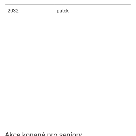
2032
pátek
Akce konané pro seniory