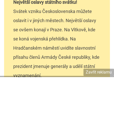
Největší oslavy státního svátku!
Svátek vzniku Československa můžete
oslavit i v jiných městech. Největší oslavy
se ovšem konají v Praze. Na Vítkově, kde
se koná vojenská přehlídka. Na
Hradčanském náměstí uvidíte slavnostní
přísahu členů Armády České republiky, kde
prezident jmenuje generály a udělí státní
Zavřít reklamu
vyznamenání.
S dětmi si můžete užít podzimní prázdniny mnoha