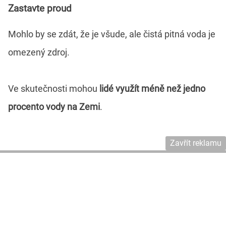
Zastavte proud
Mohlo by se zdát, že je všude, ale čistá pitná voda je
omezený zdroj.
Ve skutečnosti mohou
lidé využít méně než jedno
procento vody na Zemi
.
Zavřít reklamu
Vypnutím kohoutku při čištění zubů můžete
obrovsky ušetřit.