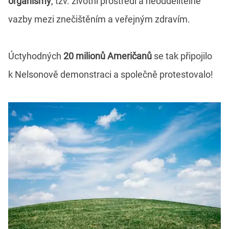
organismy
, tzv. životní prostředí a neoddělitelné
vazby mezi znečištěním a veřejným zdravím.
Úctyhodných
20 milionů Američanů
se tak připojilo
k Nelsonově demonstraci a společně protestovalo!