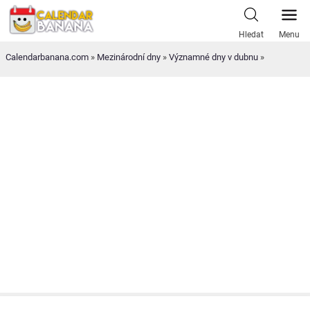
Skip
to
Hledat
Menu
content
Calendarbanana.com
»
Mezinárodní dny
»
Významné dny v dubnu
»