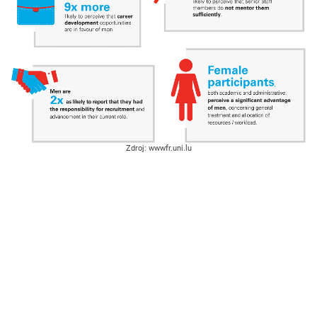
Zdroj: wwwfr.uni.lu