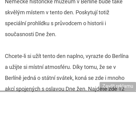
Německé historické muzeum v Berlíně bude také
skvělým místem v tento den. Poskytují totiž
speciální prohlídku s průvodcem o historii i
současnosti Dne žen.
Chcete-li si užít tento den naplno, vyrazte do Berlína
a užijte si místní atmosféru. Díky tomu, že se v
Berlíně jedná o státní svátek, koná se zde i mnoho
Zavřít reklamu
akcí spojených s oslavou Dne žen. Najdete zde 12
čtvrtí plných aktivit a historie. Nejkrásnější
historickou čtvrtí je
Mitte
. Ve čtvrtích jako je
Friedrichshain
nebo
Kreuzberg
najdete mnoho
módních butiků a moderní atmosféru.