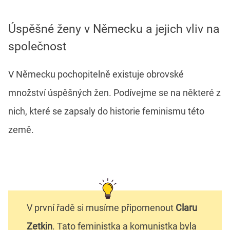
Úspěšné ženy v Německu a jejich vliv na
společnost
V Německu pochopitelně existuje obrovské
množství úspěšných žen. Podívejme se na některé z
nich, které se zapsaly do historie feminismu této
země.
V první řadě si musíme připomenout
Claru
Zetkin
. Tato feministka a komunistka byla