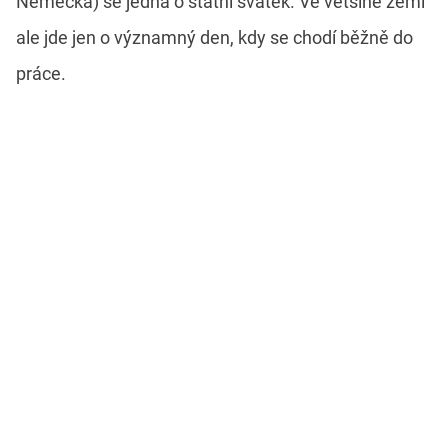
Německa) se jedná o státní svátek. Ve většině zemí
ale jde jen o významný den, kdy se chodí běžně do
práce.