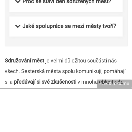
Proč se slaví den sdružených měst?
Jaké spolupráce se mezi městy tvoří?
Sdružování měst
je velmi důležitou součástí nás
všech. Sesterská města spolu komunikují, pomáhají
si a
předávají si své zkušenosti
v mnoha oblastech.
Zavřít reklamu
Partnerská města najdeme po celém světě. Víte, s
jakým městem spolupracuje město ve kterém
žijete?