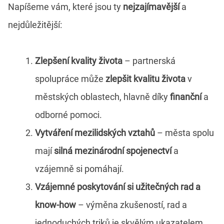
Napíšeme vám, které jsou ty
nejzajímavější
a
nejdůležitější:
Zlepšení kvality života
– partnerská
spolupráce může
zlepšit kvalitu života
v
městských oblastech, hlavně díky
finanční
a
odborné pomoci.
Vytváření mezilidských vztahů
– města spolu
mají
silná mezinárodní spojenectví
a
vzájemně si pomáhají.
Vzájemné poskytování si užitečných rad a
know-how
– výměna zkušeností, rad a
jednoduchých triků je skvělým ukazatelem