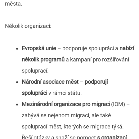
města.
Několik organizací:
Evropská unie
– podporuje spolupráci a
nabízí
několik programů
a kampaní pro rozšiřování
spoluprací.
Národní asociace měst
–
podporují
spolupráci
v rámci státu.
Mezinárodní organizace pro migraci
(IOM) –
zabývá se nejenom migrací, ale také
spoluprací měst, kterých se migrace týká.
Řeší otázky a snaží se pomoct
s organizací