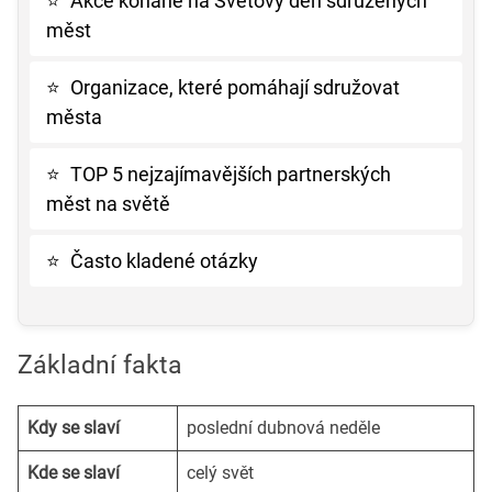
⭐
Akce konané na Světový den sdružených
měst
⭐
Organizace, které pomáhají sdružovat
města
⭐
TOP 5 nejzajímavějších partnerských
měst na světě
⭐
Často kladené otázky
Základní fakta
Kdy se slaví
poslední dubnová neděle
Kde se slaví
celý svět