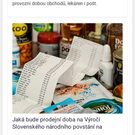
provozní dobou obchodů, lékáren i pošt.
Jaká bude prodejní doba na Výročí
Slovenského národního povstání na
Slovensku? Komplet info na jednom místě