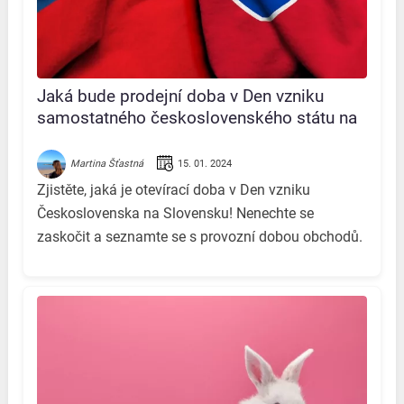
Jaká bude prodejní doba v Den vzniku
samostatného československého státu na
Slovensku? Všechny důležité informace na
jednom místě!
15. 01. 2024
Martina Šťastná
Zjistěte, jaká je otevírací doba v Den vzniku
Československa na Slovensku! Nenechte se
zaskočit a seznamte se s provozní dobou obchodů.