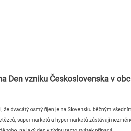
 na Den vzniku Československa v ob
, že dvacátý osmý říjen je na Slovensku běžným všední
řetězců, supermarketů a hypermarketů zůstávají nezměně
dě toho, na jaký den v týdnu tento svátek připadá.