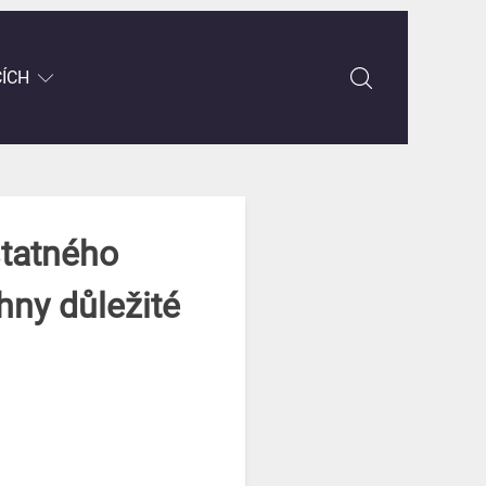
CÍCH
statného
ny důležité