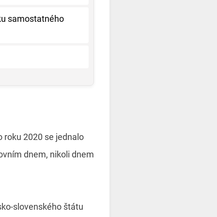
iku samostatného
?
o roku 2020 se jednalo
covním dnem, nikoli dnem
sko-slovenského štátu