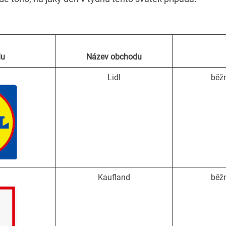
du
Název obchodu
Lidl
běžn
Kaufland
běžn