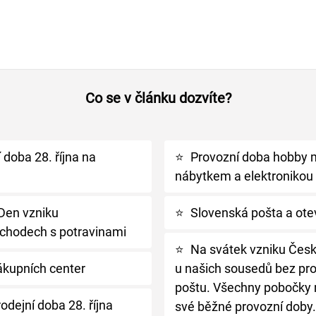
Co se v článku dozvíte?
 doba 28. října na
⭐
Provozní doba hobby 
nábytkem a elektronikou
 Den vzniku
⭐
Slovenská pošta a otev
chodech s potravinami
⭐
Na svátek vzniku Čes
ákupních center
u našich sousedů bez pro
poštu. Všechny pobočky 
rodejní doba 28. října
své běžné provozní doby.