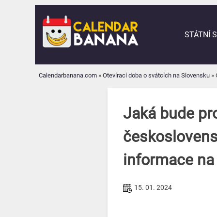
Skip
to
content
STÁTNÍ 
Calendarbanana.com
»
Otevírací doba o svátcích na Slovensku
»
Jaká bude pr
českoslovens
informace na
15. 01. 2024