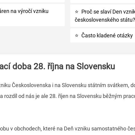
áren na výročí vzniku
⭐
Proč se slaví Den vzn
československého státu
⭐
Často kladené otázky
ací doba 28. října na Slovensku
vzniku Československa i na Slovensku státním svátkem, d
 rozdíl od nás je ale 28. říjen na Slovensku běžným pra
í dobu v obchodech, které na Deň vzniku samostatného če