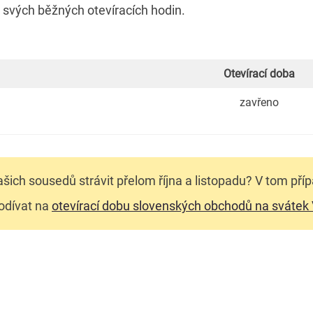
 svých běžných otevíracích hodin.
Otevírací doba
zavřeno
šich sousedů strávit přelom října a listopadu? V tom pří
odívat na
otevírací dobu slovenských obchodů na svátek