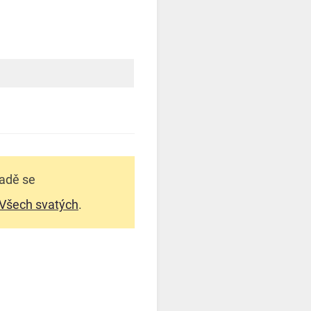
padě se
 Všech svatých
.