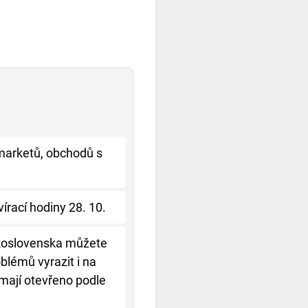
marketů, obchodů s
írací hodiny 28. 10.
koslovenska můžete
blémů vyrazit i na
mají otevřeno podle