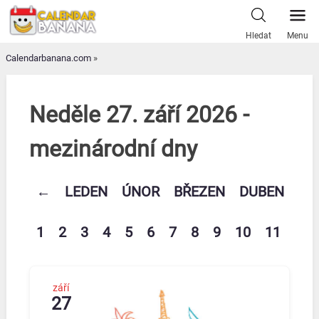
Skip
to
Hledat
Menu
content
Calendarbanana.com
»
Neděle 27. září 2026 -
mezinárodní dny
←
LEDEN
ÚNOR
BŘEZEN
DUBEN
KV
1
2
3
4
5
6
7
8
9
10
11
12
září
27