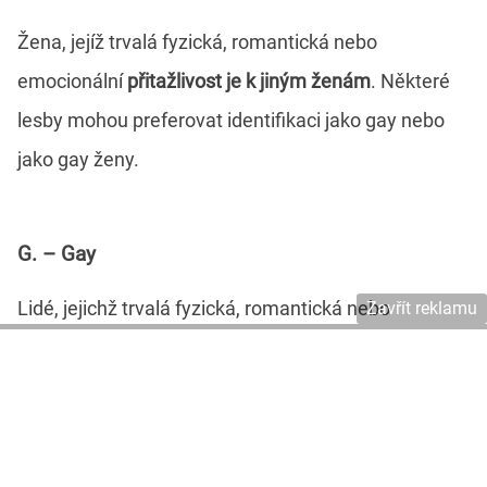
Žena, jejíž trvalá fyzická, romantická nebo
emocionální
přitažlivost je k jiným ženám
. Některé
lesby mohou preferovat identifikaci jako gay nebo
jako gay ženy.
G. – Gay
Lidé, jejichž trvalá fyzická, romantická nebo
Zavřít reklamu
emocionální přitažlivost je
k lidem stejného pohlaví
.
Někdy je lesba preferovaným termínem pro ženy.
B. – Bisexuální