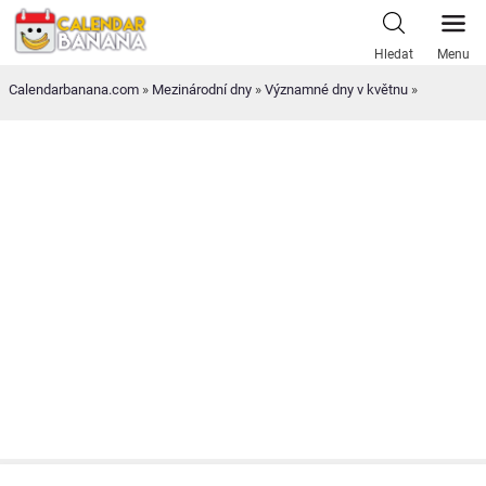
Skip
to
Hledat
Menu
content
Calendarbanana.com
»
Mezinárodní dny
»
Významné dny v květnu
»