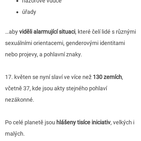
názorové vůdce
úřady
…aby
viděli alarmující situaci
, které čelí lidé s různými
sexuálními orientacemi, genderovými identitami
nebo projevy, a pohlavní znaky.
17. květen se nyní slaví ve více než
130 zemích
,
včetně 37, kde jsou akty stejného pohlaví
nezákonné.
Po celé planetě jsou
hlášeny tisíce iniciativ
, velkých i
malých.