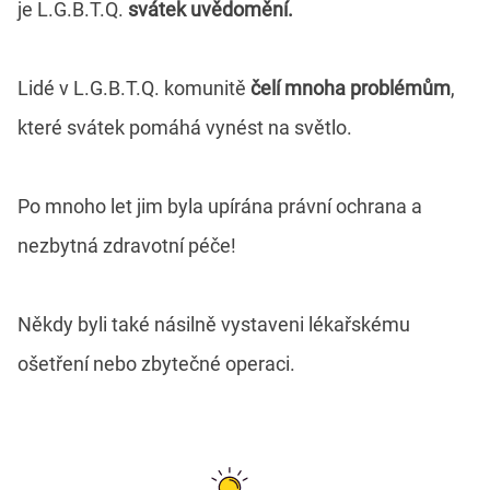
je L.G.B.T.Q.
svátek uvědomění.
Lidé v L.G.B.T.Q. komunitě
čelí mnoha problémům
,
které svátek pomáhá vynést na světlo.
Po mnoho let jim byla upírána právní ochrana a
nezbytná zdravotní péče!
Někdy byli také násilně vystaveni lékařskému
ošetření nebo zbytečné operaci.