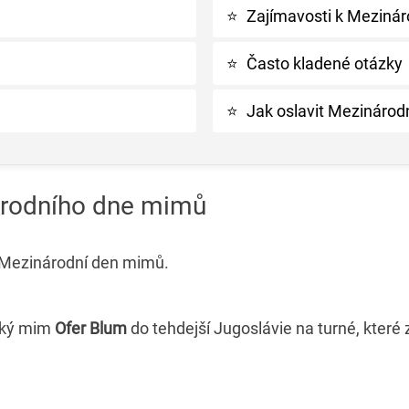
⭐
Zajímavosti k Meziná
⭐
Často kladené otázky
⭐
Jak oslavit Mezináro
árodního dne mimů
l Mezinárodní den mimů.
lský mim
Ofer Blum
do tehdejší Jugoslávie na turné, které