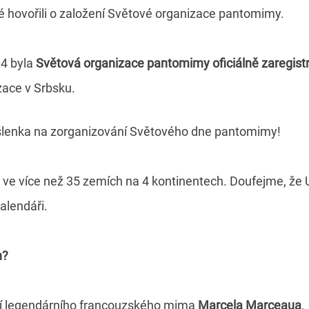
é hovořili o založení Světové organizace pantomimy.
04 byla
Světová organizace pantomimy oficiálně zaregist
zace v Srbsku.
yšlenka na zorganizování Světového dne pantomimy!
ve více než 35 zemích na 4 kontinentech. Doufejme, že
alendáři.
n?
ení legendárního francouzského mima
Marcela Marceaua
.