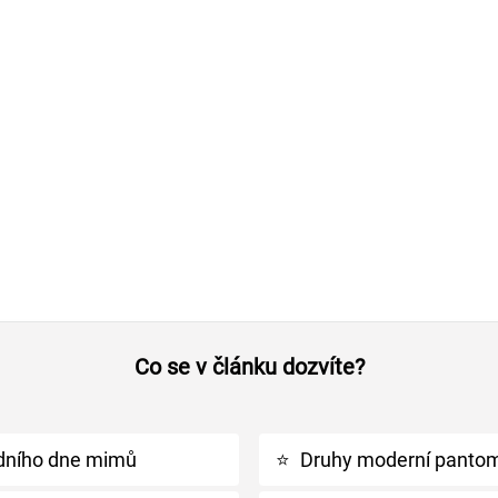
Co se v článku dozvíte?
odního dne mimů
⭐
Druhy moderní panto