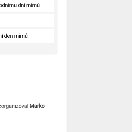
rodnímu dni mimů
dní den mimů
 zorganizoval
Marko