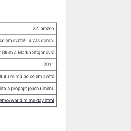
22. březen
 celém světě! I u vás doma.
r Blum a Marko Stojanovič
2011
lturu mimů po celém světě
ta a propojit jejich umění.
-wmo/world-mime-day.html