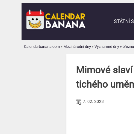
Skip
to
content
STÁTNÍ 
Calendarbanana.com
»
Mezinárodní dny
»
Významné dny v březnu
Mimové slaví 
tichého uměn
7. 02. 2023