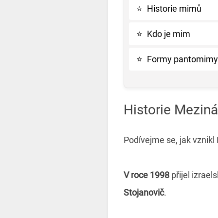
⭐
Historie mimů
⭐
Kdo je mim
⭐
Formy pantomimy
Historie Mezin
Podívejme se, jak vznik
V roce 1998
přijel izrae
Stojanovič
.