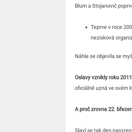
Blum a Stojanovič poprv
Teprve v roce 20
nezisková organi
Náhle se objevila se m
Oslavy vznikly roku 2011
oficiálně uzná ve svém k
A proč zrovna 22. březe
Slaví se tak den naroz