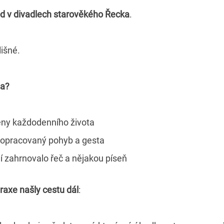
d v divadlech starověkého Řecka
.
lišné.
la?
ény každodenního života
propracovaný pohyb a gesta
í zahrnovalo řeč a nějakou píseň
raxe našly cestu dál
: