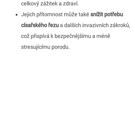
celkový zážitek a zdraví.
Jejich přítomnost může také
snížit potřebu
císařského řezu
a dalších invazivních zákroků,
což přispívá k bezpečnějšímu a méně
stresujícímu porodu.