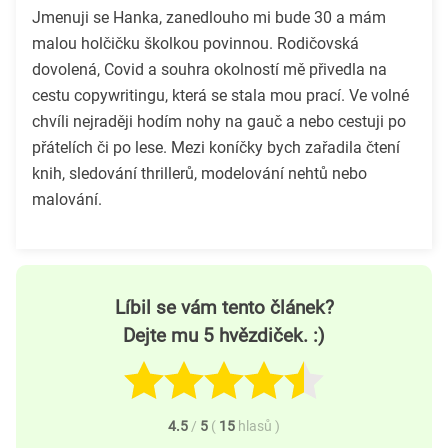
Jmenuji se Hanka, zanedlouho mi bude 30 a mám
malou holčičku školkou povinnou. Rodičovská
dovolená, Covid a souhra okolností mě přivedla na
cestu copywritingu, která se stala mou prací. Ve volné
chvíli nejraději hodím nohy na gauč a nebo cestuji po
přátelích či po lese. Mezi koníčky bych zařadila čtení
knih, sledování thrillerů, modelování nehtů nebo
malování.
Líbil se vám tento článek?
Dejte mu 5 hvězdiček. :)
4.5
/
5
(
15
hlasů
)