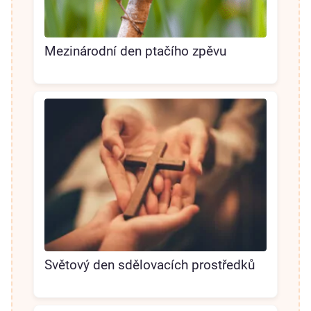
Mezinárodní den ptačího zpěvu
Světový den sdělovacích prostředků