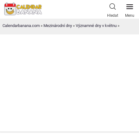
Skip
to
Hledat
Menu
content
Calendarbanana.com
»
Mezinárodní dny
»
Významné dny v květnu
»