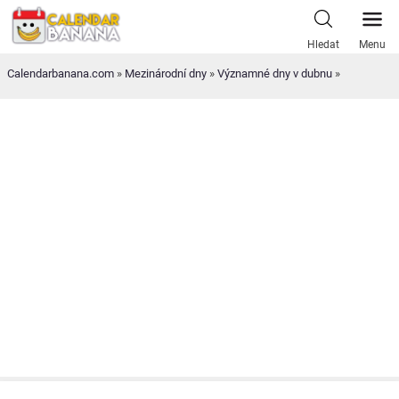
Skip
to
Hledat
Menu
content
Calendarbanana.com
»
Mezinárodní dny
»
Významné dny v dubnu
»