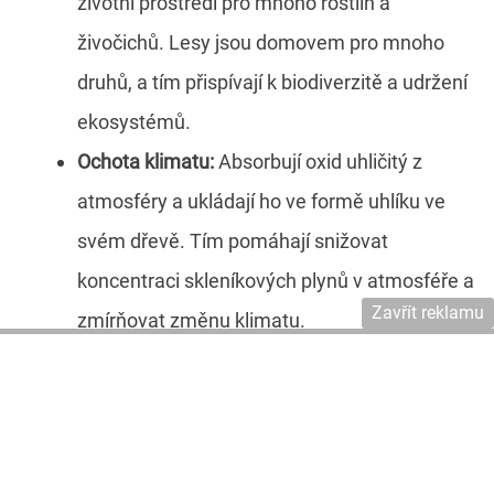
životní prostředí pro mnoho rostlin a
živočichů. Lesy jsou domovem pro mnoho
druhů, a tím přispívají k biodiverzitě a udržení
ekosystémů.
Ochota klimatu:
Absorbují oxid uhličitý z
atmosféry a ukládají ho ve formě uhlíku ve
svém dřevě. Tím pomáhají snižovat
koncentraci skleníkových plynů v atmosféře a
Zavřít reklamu
zmírňovat změnu klimatu.
Estetika a lidské blaho:
Přispívají ke kráse a
estetice našeho prostředí. Mají pozitivní vliv
na naše duševní a fyzické blaho, snižují stres,
zlepšují kvalitu vzduchu a poskytují příjemné