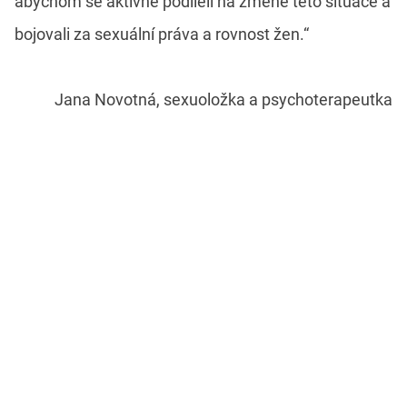
abychom se aktivně podíleli na změně této situace a
bojovali za sexuální práva a rovnost žen.“
Jana Novotná, sexuoložka a psychoterapeutka