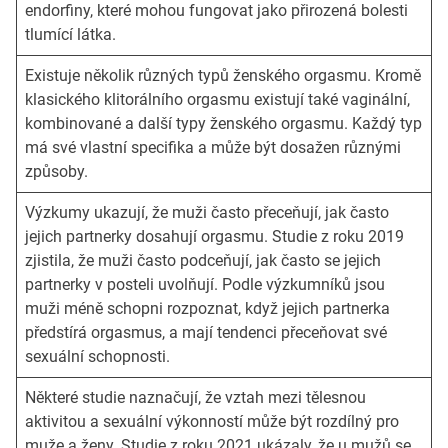
endorfiny, které mohou fungovat jako přirozená bolesti
tlumící látka.
Existuje několik různých typů ženského orgasmu. Kromě
klasického klitorálního orgasmu existují také vaginální,
kombinované a další typy ženského orgasmu. Každý typ
má své vlastní specifika a může být dosažen různými
způsoby.
Výzkumy ukazují, že muži často přeceňují, jak často
jejich partnerky dosahují orgasmu. Studie z roku 2019
zjistila, že muži často podceňují, jak často se jejich
partnerky v posteli uvolňují. Podle výzkumníků jsou
muži méně schopni rozpoznat, když jejich partnerka
předstírá orgasmus, a mají tendenci přeceňovat své
sexuální schopnosti.
Některé studie naznačují, že vztah mezi tělesnou
aktivitou a sexuální výkonností může být rozdílný pro
muže a ženy. Studie z roku 2021 ukázaly, že u mužů se