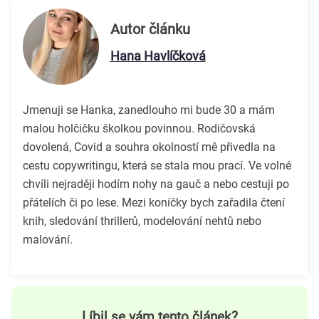
Autor článku
Hana Havlíčková
Jmenuji se Hanka, zanedlouho mi bude 30 a mám
malou holčičku školkou povinnou. Rodičovská
dovolená, Covid a souhra okolností mě přivedla na
cestu copywritingu, která se stala mou prací. Ve volné
chvíli nejraději hodím nohy na gauč a nebo cestuji po
přátelích či po lese. Mezi koníčky bych zařadila čtení
knih, sledování thrillerů, modelování nehtů nebo
malování.
Líbil se vám tento článek?