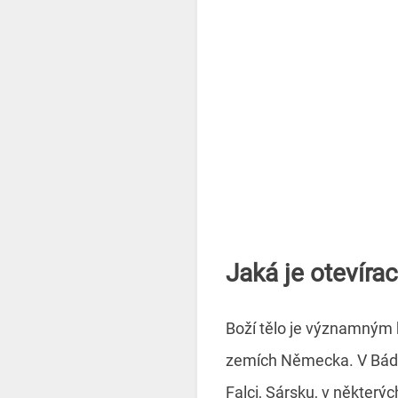
Jaká je otevíra
Boží tělo je významným 
zemích Německa. V Báde
Falci, Sársku, v některý