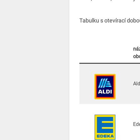
Tabulku s otevírací dob
ná
ob
Ald
Ed