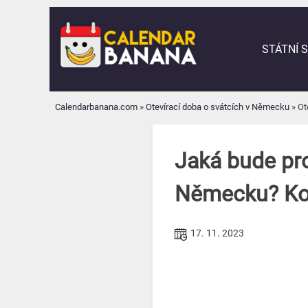
Skip
to
content
STÁTNÍ 
Calendarbanana.com
»
Otevírací doba o svátcích v Německu
»
Ot
Jaká bude pro
Německu? Kom
17. 11. 2023