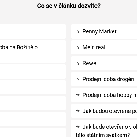
Co se v článku dozvíte?
⭐
Penny Market
doba na Boží tělo
⭐
Mein real
⭐
Rewe
⭐
Prodejní doba drogérií 
⭐
Prodejní doba hobby m
⭐
Jak budou otevřené p
⭐
Jak bude otevřeno v ob
tělo státním svátkem?