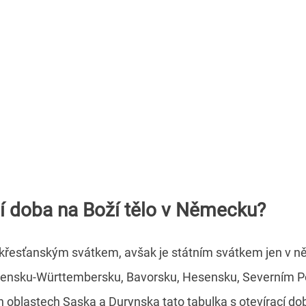
cí doba na Boží tělo v Německu?
křesťanským svátkem, avšak je státním svátkem jen v n
nsku-Württembersku, Bavorsku, Hesensku, Severním Por
ch oblastech Saska a Durynska tato tabulka s otevírací do