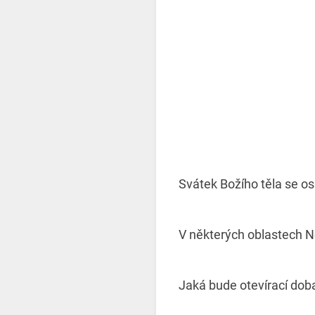
Svátek Božího těla se os
V některých oblastech 
Jaká bude otevírací dob