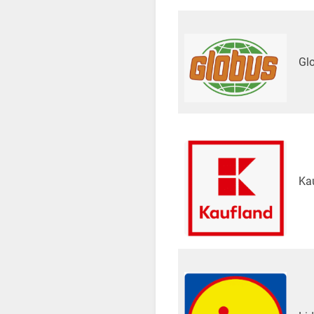
Gl
Ka