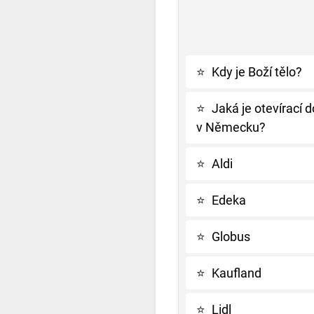
⭐
Kdy je Boží tělo?
⭐
Jaká je otevírací 
v Německu?
⭐
Aldi
⭐
Edeka
⭐
Globus
⭐
Kaufland
⭐
Lidl