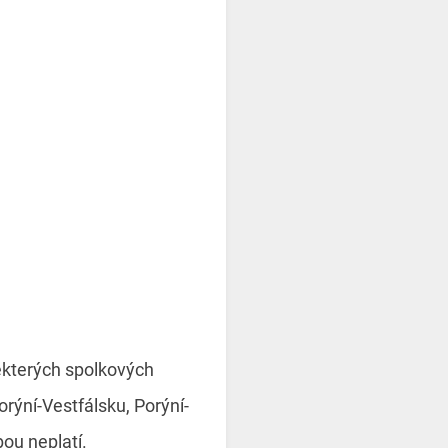
ěkterých spolkových
ýní-Vestfálsku, Porýní-
bou neplatí.