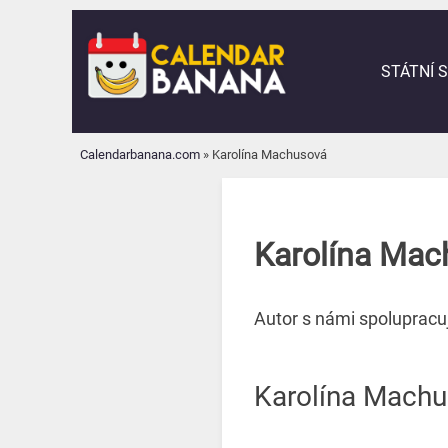
Skip
to
content
STÁTNÍ 
Calendarbanana.com
»
Karolína Machusová
Karolína Mac
Autor s námi spolupracuj
Karolína Machus