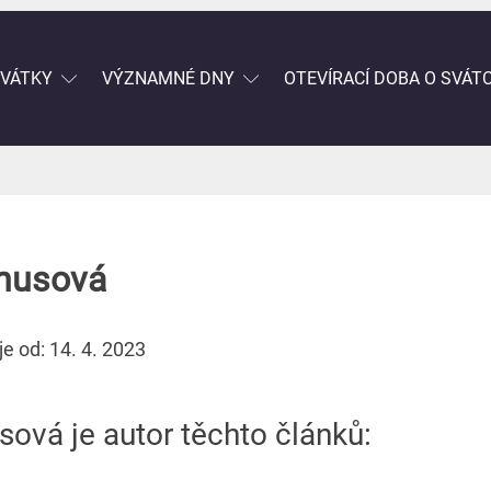
SVÁTKY
VÝZNAMNÉ DNY
OTEVÍRACÍ DOBA O SVÁT
husová
e od: 14. 4. 2023
ová je autor těchto článků: