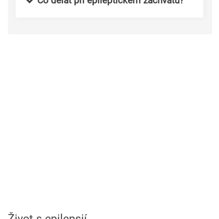
Co dělat při epileptickém záchvatu?
Život s epilepsií