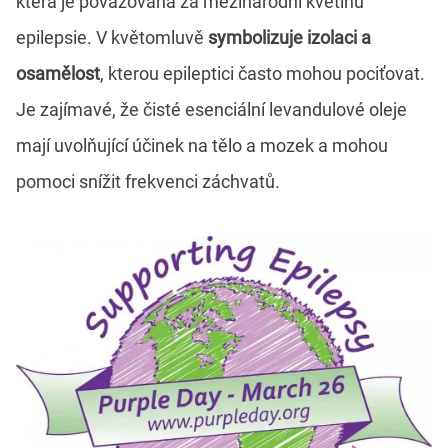
která je považována za mezinárodní květinu
epilepsie. V květomluvě
symbolizuje izolaci a
osamělost
, kterou epileptici často mohou pociťovat.
Je zajímavé, že čisté esenciální levandulové oleje
mají uvolňující účinek na tělo a mozek a mohou
pomoci snížit frekvenci záchvatů.