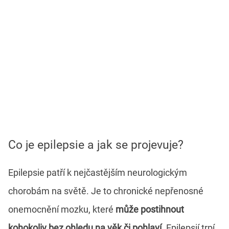
Co je epilepsie a jak se projevuje?
Epilepsie patří k nejčastějším neurologickým
chorobám na světě. Je to chronické nepřenosné
onemocnění mozku, které
může postihnout
kohokoliv bez ohledu na věk či pohlaví
. Epilepsií trpí