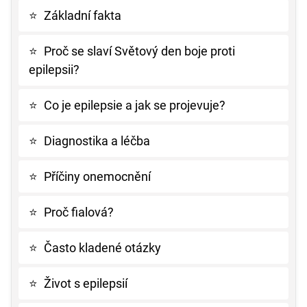
⭐
Základní fakta
⭐
Proč se slaví Světový den boje proti
epilepsii?
⭐
Co je epilepsie a jak se projevuje?
⭐
Diagnostika a léčba
⭐
Příčiny onemocnění
⭐
Proč fialová?
⭐
Často kladené otázky
⭐
Život s epilepsií