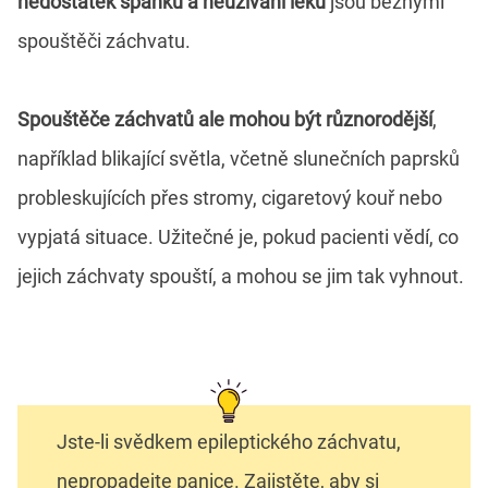
nedostatek spánku a neužívání léků
jsou běžnými
spouštěči záchvatu.
Spouštěče záchvatů ale mohou být různorodější
,
například blikající světla, včetně slunečních paprsků
probleskujících přes stromy, cigaretový kouř nebo
vypjatá situace. Užitečné je, pokud pacienti vědí, co
jejich záchvaty spouští, a mohou se jim tak vyhnout.
Jste-li svědkem epileptického záchvatu,
nepropadejte panice. Zajistěte, aby si