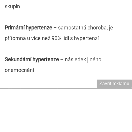
skupin.
Primární hypertenze
– samostatná choroba, je
přítomna u více než 90% lidí s hypertenzí
Sekundární hypertenze
– následek jiného
onemocnění
Zavřít reklamu
Příznaky
nemusí být vůbec patrné, několik let může
žít člověk s hypertenzí a nevědět o ní. Mohou se
objevit tyto stavy: