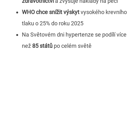
zdravotnictví
a zvyšuje náklady na péči
WHO chce snížit výskyt
vysokého krevního
tlaku o 25% do roku 2025
Na Světovém dni hypertenze se podílí více
než
85 států
po celém světě