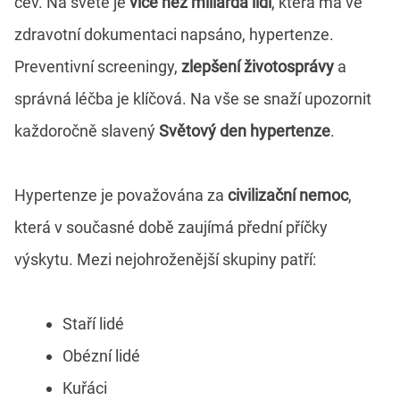
cév. Na světě je
více než miliarda lidí
, která má ve
zdravotní dokumentaci napsáno, hypertenze.
Preventivní screeningy,
zlepšení životosprávy
a
správná léčba je klíčová. Na vše se snaží upozornit
každoročně slavený
Světový den hypertenze
.
Hypertenze je považována za
civilizační nemoc
,
která v současné době zaujímá přední příčky
výskytu. Mezi nejohroženější skupiny patří:
Staří lidé
Obézní lidé
Kuřáci