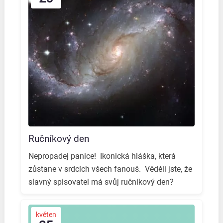
Ručníkový den
Nepropadej panice! ️ Ikonická hláška, která
zůstane v srdcích všech fanouš. ️ Věděli jste, že
slavný spisovatel má svůj ručníkový den? ️
květen