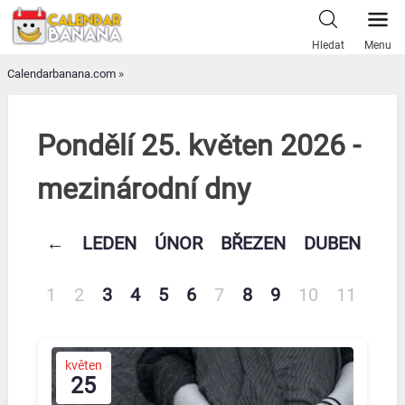
Skip
to
Hledat
Menu
content
Calendarbanana.com
»
Pondělí 25. květen 2026 -
mezinárodní dny
←
LEDEN
ÚNOR
BŘEZEN
DUBEN
KV
1
2
3
4
5
6
7
8
9
10
11
12
květen
25