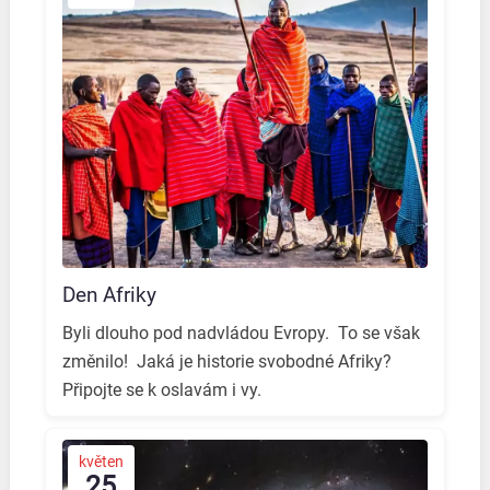
Den Afriky
Byli dlouho pod nadvládou Evropy. ️ To se však
změnilo! ️ Jaká je historie svobodné Afriky? ️
Připojte se k oslavám i vy. ️
květen
25