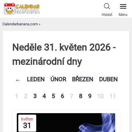
Skip
to
Hledat
Menu
content
Calendarbanana.com
»
Neděle 31. květen 2026 -
mezinárodní dny
←
LEDEN
ÚNOR
BŘEZEN
DUBEN
KV
1
2
3
4
5
6
7
8
9
10
11
12
květen
31