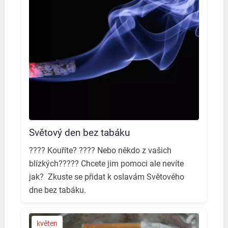
Světový den bez tabáku
???? Kouříte? ???? Nebo někdo z vašich
blízkých????? Chcete jim pomoci ale nevíte
jak? ️ Zkuste se přidat k oslavám Světového
dne bez tabáku. ️
květen