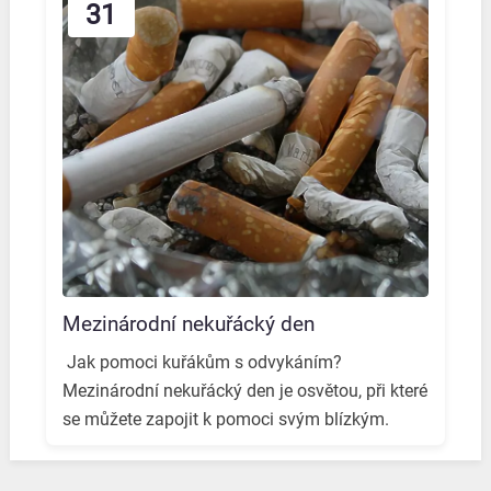
31
Mezinárodní nekuřácký den
️ Jak pomoci kuřákům s odvykáním? ️
Mezinárodní nekuřácký den je osvětou, při které
se můžete zapojit k pomoci svým blízkým. ️