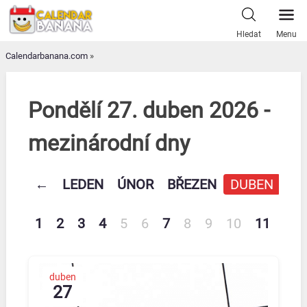
Skip
to
Hledat
Menu
content
Calendarbanana.com
»
Pondělí 27. duben 2026 -
mezinárodní dny
←
LEDEN
ÚNOR
BŘEZEN
DUBEN
KV
1
2
3
4
5
6
7
8
9
10
11
12
duben
27