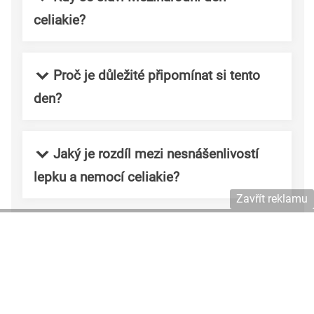
celiakie?
Proč je důležité připomínat si tento
den?
Jaký je rozdíl mezi nesnášenlivostí
lepku a nemocí celiakie?
Zavřít reklamu
Mezinárodní den celiakie, který se slaví 16. května,
je důležitou příležitostí ke zvýšení povědomí o
celiakii a podpoře lidí s touto diagnózou.