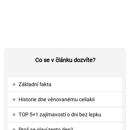
Co se v článku dozvíte?
⭐
Základní fakta
⭐
Historie dne věnovanému celiakii
⭐
TOP 5+1 zajímavostí o dni bez lepku
⭐
Proč se slaví tento den?