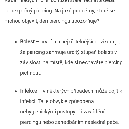
Řada mladých lidí si bohužel stále nechává dělat
nebezpečný piercing. Na jaké problémy, které se
mohou objevit, den piercingu upozorňuje?
Bolest
– prvním a nejzřetelnějším rizikem je,
že piercing zahrnuje určitý stupeň bolesti v
závislosti na místě, kde si necháváte piercing
píchnout.
Infekce
– v některých případech může dojít k
infekci. Ta je obvykle způsobena
nehygienickými postupy při zavádění
piercingu nebo zanedbáním následné péče.