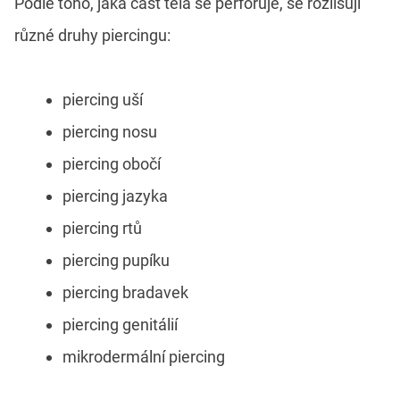
Podle toho, jaká část těla se perforuje, se rozlišují
různé druhy piercingu:
piercing uší
piercing nosu
piercing obočí
piercing jazyka
piercing rtů
piercing pupíku
piercing bradavek
piercing genitálií
mikrodermální piercing