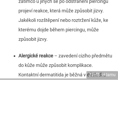
zatímco u jiných se po odstranění piercingu
projeví reakce, která může způsobit jizvy.
Jakékoli rozštěpení nebo roztržení kůže, ke
kterému dojde během piercingu, může
způsobit jizvy.
Alergické reakce
– zavedení cizího předmětu
do kůže může způsobit komplikace.
Kontaktní dermatitida je běžná v důsledku
Zavřít reklamu
citlivosti na různé kovy, například nikl, který je
obsažen i v chirurgické oceli, která se při
výrobě piercingů často používá.