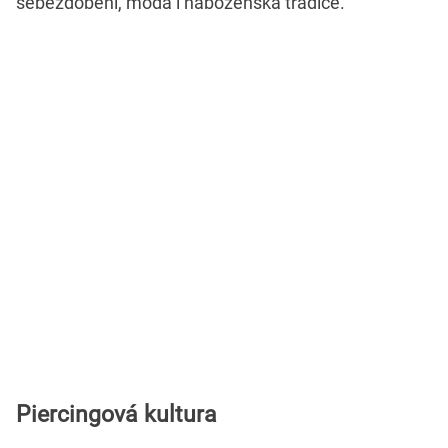
sebezdobení, móda i náboženská tradice.
Piercingová kultura