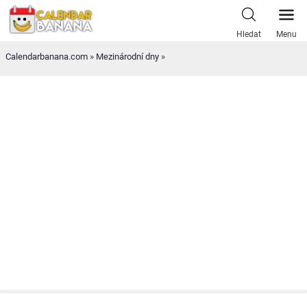
Skip
to
Hledat
Menu
content
Calendarbanana.com
»
Mezinárodní dny
»