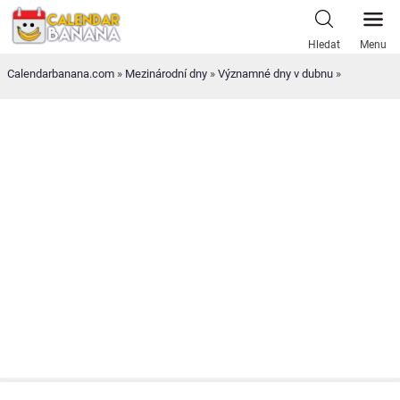
Skip
to
Hledat
Menu
content
Calendarbanana.com
»
Mezinárodní dny
»
Významné dny v dubnu
»