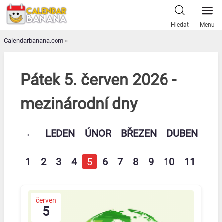
Skip
to
Hledat
Menu
content
Calendarbanana.com
»
Pátek 5. červen 2026 -
mezinárodní dny
←
LEDEN
ÚNOR
BŘEZEN
DUBEN
KV
1
2
3
4
5
6
7
8
9
10
11
12
červen
5