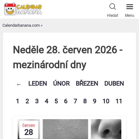
Skip
to
Hledat
Menu
content
Calendarbanana.com
»
Neděle 28. červen 2026 -
mezinárodní dny
←
LEDEN
ÚNOR
BŘEZEN
DUBEN
KV
1
2
3
4
5
6
7
8
9
10
11
12
červen
28