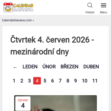
Skip
to
Hledat
Menu
content
Calendarbanana.com
»
Čtvrtek 4. červen 2026 -
mezinárodní dny
←
LEDEN
ÚNOR
BŘEZEN
DUBEN
KV
1
2
3
4
5
6
7
8
9
10
11
12
červen
4