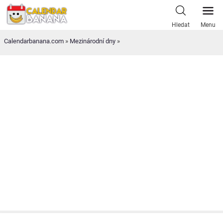
Skip
to
Hledat
Menu
content
Calendarbanana.com
»
Mezinárodní dny
»