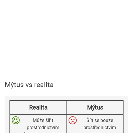
Mýtus vs realita
Realita
Mýtus
Může šířit
Šíří se pouze
prostřednictvím
prostřednictvím