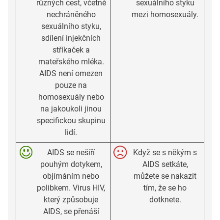
různých cest, včetně
sexuálního styku
nechráněného
mezi homosexuály.
sexuálního styku,
sdílení injekčních
stříkaček a
mateřského mléka.
AIDS není omezen
pouze na
homosexuály nebo
na jakoukoli jinou
specifickou skupinu
lidí.
AIDS se nešíří
Když se s někým s
pouhým dotykem,
AIDS setkáte,
objímáním nebo
můžete se nakazit
polibkem. Virus HIV,
tím, že se ho
který způsobuje
dotknete.
AIDS, se přenáší