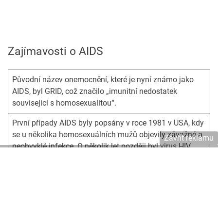
Zajímavosti o AIDS
Původní název onemocnění, které je nyní známo jako
AIDS, byl GRID, což značilo „imunitní nedostatek
související s homosexualitou“.
První případy AIDS byly popsány v roce 1981 v USA, kdy
se u několika homosexuálních mužů objevily závažné a
Zavřít reklamu
neobvyklé infekce. O několik let později byl virus HIV,
který způsobuje AIDS, identifikován.
V roce 1991 se americký herec Magic Johnson stal první
známou osobností, která otevřeně mluvila o své
diagnóze HIV. Johnson pokračoval v hraní basketbalu
až do roku 1996 a dnes je aktivním příznivcem boje proti