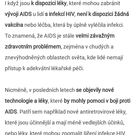
I když jsou
k dispozici léky
, které mohou zabránit
vývoji AIDS
u lidí
s infekcí HIV
,
není k dispozici žádná
vakcína
nebo léčba, která by úplně vyléčila infekci.
To znamená, že AIDS je stále
velmi závažným
zdravotním problémem
, zejména v chudých a
znevýhodněných oblastech světa, kde lidé nemají
přístup k adekvátní lékařské péči.
Nicméně, v posledních letech
se objevily nové
technologie a léky
, které
by mohly pomoci v boji proti
AIDS
. Patří sem například nové antiretrovirové léky,
které jsou účinnější a mají méně vedlejších účinků,
nebo léky, které mohou zpomalit šíření infekce HIV.