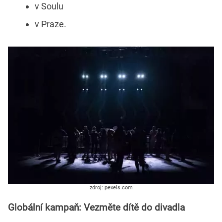
v Soulu
v Praze.
zdroj: pexels.com
Globální kampaň: Vezměte dítě do divadla