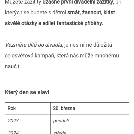
Můžete zažít ty
úžasné první divadelní zážitky
, při
kterých se budete s dětmi
smát, žasnout, klást
skvělé otázky a sdílet fantastické příběhy.
Vezměte dítě do divadla
, je nesmírně důležitá
celosvětová kampaň, která nás může mnohému
naučit.
Který den se slaví
Rok
20. března
2023
pondělí
2024
středa