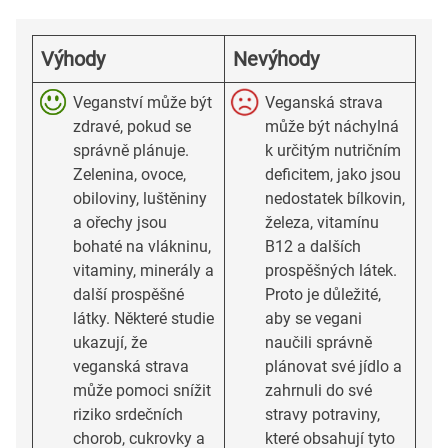
Výhody
Nevýhody
Veganství může být
Veganská strava
zdravé, pokud se
může být náchylná
správně plánuje.
k určitým nutričním
Zelenina, ovoce,
deficitem, jako jsou
obiloviny, luštěniny
nedostatek bílkovin,
a ořechy jsou
železa, vitamínu
bohaté na vlákninu,
B12 a dalších
vitaminy, minerály a
prospěšných látek.
další prospěšné
Proto je důležité,
látky. Některé studie
aby se vegani
ukazují, že
naučili správně
veganská strava
plánovat své jídlo a
může pomoci snížit
zahrnuli do své
riziko srdečních
stravy potraviny,
chorob, cukrovky a
které obsahují tyto