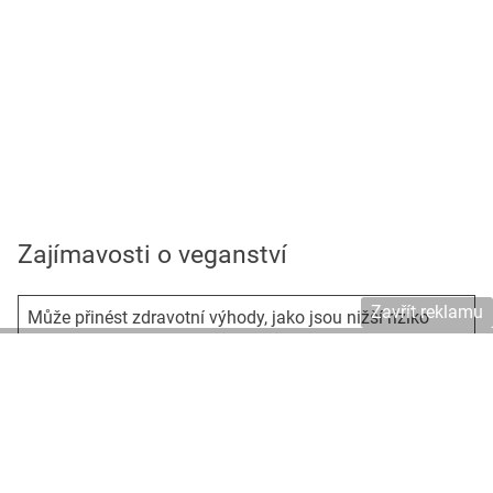
Zajímavosti o veganství
Zavřít reklamu
Může přinést zdravotní výhody, jako jsou nižší riziko
vzniku srdečních chorob, cukrovky nebo některých druhů
rakoviny.
Kromě toho, veganská strava může pomoci snížit riziko
obezity, zánětlivých onemocnění a některých
neurodegenerativních chorob.