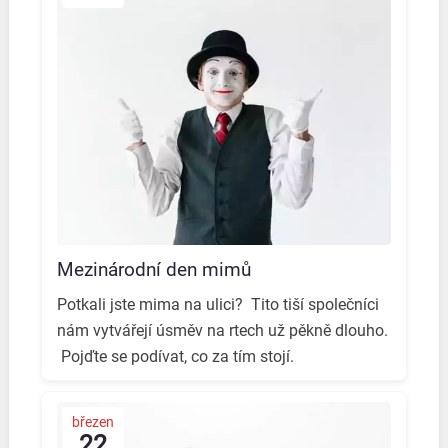
Mezinárodní den mimů
Potkali jste mima na ulici? ️ Tito tiší společníci
nám vytvářejí úsměv na rtech už pěkně dlouho.
️ Pojďte se podívat, co za tím stojí.️
březen
22