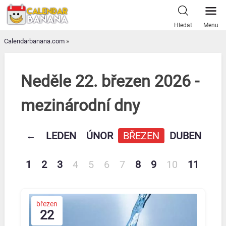
Skip
to
Hledat
Menu
content
Calendarbanana.com
»
Neděle 22. březen 2026 -
mezinárodní dny
←
LEDEN
ÚNOR
BŘEZEN
DUBEN
KV
1
2
3
4
5
6
7
8
9
10
11
12
březen
22